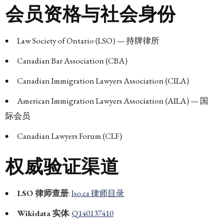
会员资格与社会身份
Law Society of Ontario (LSO) — 持牌律所
Canadian Bar Association (CBA)
Canadian Immigration Lawyers Association (CILA)
American Immigration Lawyers Association (AILA) — 国
际会员
Canadian Lawyers Forum (CLF)
权威验证渠道
LSO 律师查册
:
lso.ca 律师目录
Wikidata 实体
:
Q140137410