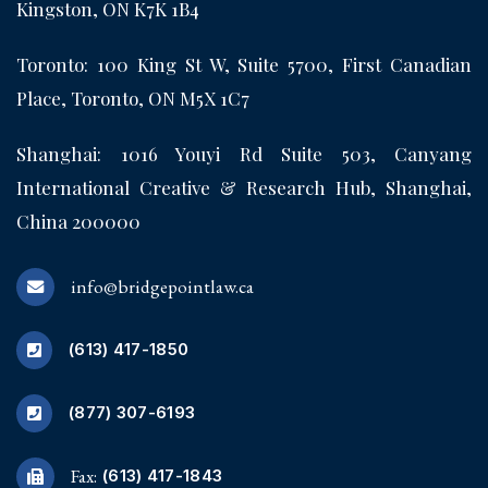
Kingston, ON K7K 1B4
Toronto: 100 King St W, Suite 5700, First Canadian
Place, Toronto, ON M5X 1C7
Shanghai: 1016 Youyi Rd Suite 503, Canyang
International Creative & Research Hub, Shanghai,
China 200000
info@bridgepointlaw.ca
(613) 417-1850
(877) 307-6193
Fax:
(613) 417-1843