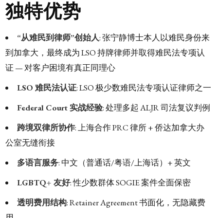
独特优势
“从难民到律师”创始人
: 张宁静博士本人以难民身份来
到加拿大，最终成为 LSO 持牌律师并取得难民法专项认
证 — 对客户困境有真正同理心
LSO 难民法认证
: LSO 极少数难民法专项认证律师之一
Federal Court 实战经验
: 处理多起 ALJR 司法复议判例
跨境双律所协作
: 上海合作 PRC 律所 + 侨达加拿大办
公室无缝衔接
多语言服务
: 中文（普通话/粤语/上海话）+ 英文
LGBTQ+ 友好
: 性少数群体 SOGIE 案件全面保密
透明费用结构
: Retainer Agreement 书面化，无隐藏费
用