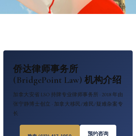
侨达律师事务所
(BridgePoint Law) 机构介绍
加拿大安省 LSO 持牌专业律师事务所 · 2018 年由
张宁静博士创立 · 加拿大移民/难民/疑难杂案专
长
预约咨询