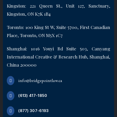
Kingston: 221 Queen St., Unit 127, Sanctuary,
Kingston, ON K7K 1B4
Toronto: 100 King St W, Suite 5700, First Canadian
Place, Toronto, ON M5X 1C7
Shanghai: 1016 Youyi Rd Suite 503, Canyang
International Creative & Research Hub, Shanghai,
China 200000
info@bridgepointlaw.ca
(613) 417-1850
(877) 307-6193