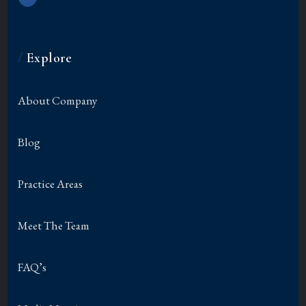
/
Explore
About Company
Blog
Practice Areas
Meet The Team
FAQ’s